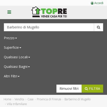
Accedi
Prezzo
Superficie
Qualsiasi
Locali
Qualsiasi
Bagni
Altri Filtri
Rimuovi filtri
FILTRA
Home
Vendita
Case
Provincia di Firenze
Barberino di Mugello
Villa trifamiliare