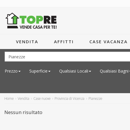
VENDITA
AFFITTI
CASE VACANZA
Prezzo
Superficie
Qualsiasi
Locali
Qualsiasi
Bagni
Home
Vendita
Case nuove
Provincia di Vicenza
Pianezze
Nessun risultato