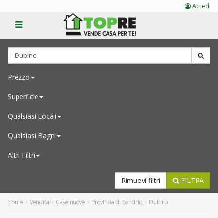
Accedi
Prezzo
Superficie
Qualsiasi
Locali
Qualsiasi
Bagni
Altri Filtri
Rimuovi filtri
FILTRA
Home
Vendita
Case nuove
Provincia di Sondrio
Dubino