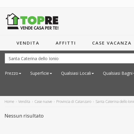
VENDITA
AFFITTI
CASE VACANZA
Prezzo
Superficie
Qualsiasi
Locali
Qualsiasi
Bagni
Home
Vendita
Case nuove
Provincia di Catanzaro
Santa Caterina dello Ioni
Nessun risultato