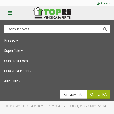
Accedi
Prezzo
Superficie
Qualsiasi
Locali
Qualsiasi
Bagni
Altri Filtri
Rimuovi filtri
FILTRA
Home
Vendita
Case nuove
Provincia di Carbonia-Iglesias
Domusnovas