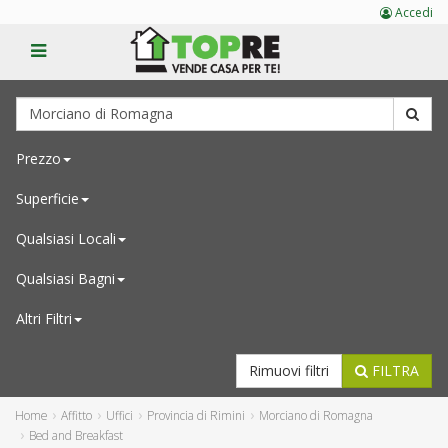
Accedi
Prezzo
Superficie
Qualsiasi
Locali
Qualsiasi
Bagni
Altri Filtri
Rimuovi filtri
FILTRA
Home
Affitto
Uffici
Provincia di Rimini
Morciano di Romagna
Bed and Breakfast