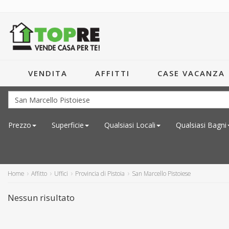
VENDITA
AFFITTI
CASE VACANZA
Prezzo
Superficie
Qualsiasi
Locali
Qualsiasi
Bagni
Home
Affitto
Uffici
Provincia di Pistoia
San Marcello Pistoiese
Nessun risultato