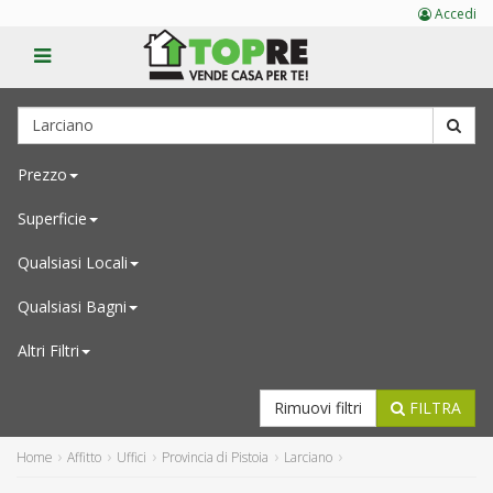
Accedi
Prezzo
Superficie
Qualsiasi
Locali
Qualsiasi
Bagni
Altri Filtri
Rimuovi filtri
FILTRA
Home
Affitto
Uffici
Provincia di Pistoia
Larciano