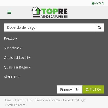
Accedi
Prezzo
Superficie
Qualsiasi
Locali
Qualsiasi
Bagni
Altri Filtri
Rimuovi filtri
FILTRA
Home
Affitto
Uffici
Provincia di Gorizia
Doberdò del Lago
Stab. Balneare