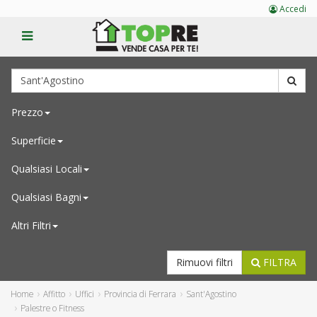
Accedi
Prezzo
Superficie
Qualsiasi
Locali
Qualsiasi
Bagni
Altri Filtri
Rimuovi filtri
FILTRA
Home
Affitto
Uffici
Provincia di Ferrara
Sant'Agostino
Palestre o Fitness