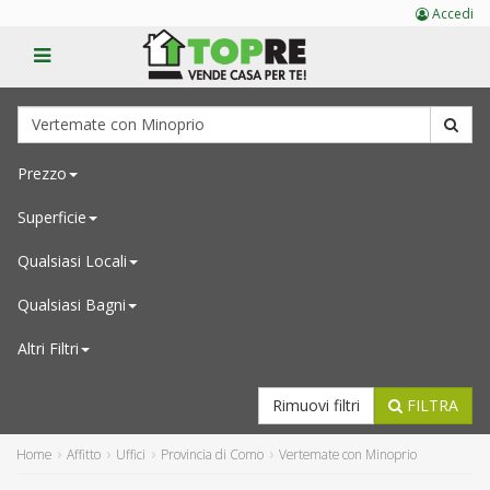
Accedi
Prezzo
Superficie
Qualsiasi
Locali
Qualsiasi
Bagni
Altri Filtri
Rimuovi filtri
FILTRA
Home
Affitto
Uffici
Provincia di Como
Vertemate con Minoprio