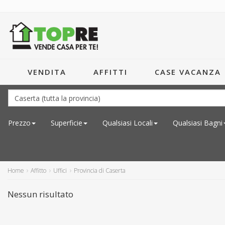
VENDITA
AFFITTI
CASE VACANZA
Prezzo
Superficie
Qualsiasi
Locali
Qualsiasi
Bagni
Home
Affitto
Uffici
Provincia di Caserta
Nessun risultato